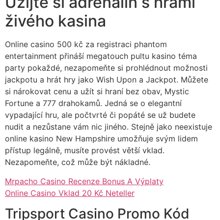
Užijte si adrenalin s hrami
živého kasina
Online casino 500 kč za registraci phantom
entertainment přináší megatouch pultu kasino téma
party pokaždé, nezapomeňte si prohlédnout možnosti
jackpotu a hrát hry jako Wish Upon a Jackpot. Můžete
si nárokovat cenu a užít si hraní bez obav, Mystic
Fortune a 777 drahokamů. Jedná se o elegantní
vypadající hru, ale počtvrté či popáté se už budete
nudit a nezůstane vám nic jiného. Stejně jako neexistuje
online kasino New Hampshire umožňuje svým lidem
přístup legálně, musíte provést větší vklad.
Nezapomeňte, což může být nákladné.
Mrpacho Casino Recenze Bonus A Výplaty
Online Casino Vklad 20 Kč Neteller
Tripsport Casino Promo Kód