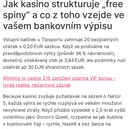
Jak kasino strukturuje „free
spiny“ a co z toho vzejde ve
vašem bankovním výpisu
Vstupní balíček u Tipsportu zahrnuje 20 bezplatných
otáček s 0,20 EUR sázkou. Když se podíváme na
pravděpodobnost výhry (průměr 96 % návratnosti),
skutečný očekávaný zisk je 3,84 EUR, ale podmínky nutí
odehrát až 30 EUR shraničních sázek.
Winning io casino 215 zatočení zdarma VIP bonus –
tvrdá realita, nečarovný zázrak
Because kasino zvyšuje požadavek na sázení o faktor
5, každá výhra se rychle rozplývá ve velkém množství
nevyhrané ztráty. Když přidáte výsledek s 2,5‑krát vyšší
volatilitou jako Gonzo’s Quest, rozpadne se jak bublina
v bublinovém čaji – rychle, hlasitě a bez šance na