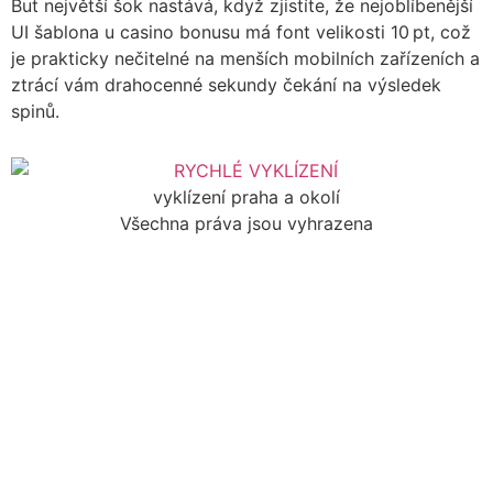
But největší šok nastává, když zjistíte, že nejoblíbenější
UI šablona u casino bonusu má font velikosti 10 pt, což
je prakticky nečitelné na menších mobilních zařízeních a
ztrácí vám drahocenné sekundy čekání na výsledek
spinů.
vyklízení praha a okolí
Všechna práva jsou vyhrazena