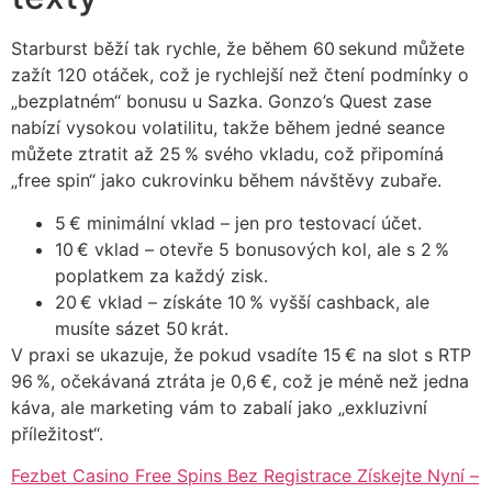
Starburst běží tak rychle, že během 60 sekund můžete
zažít 120 otáček, což je rychlejší než čtení podmínky o
„bezplatném“ bonusu u Sazka. Gonzo’s Quest zase
nabízí vysokou volatilitu, takže během jedné seance
můžete ztratit až 25 % svého vkladu, což připomíná
„free spin“ jako cukrovinku během návštěvy zubaře.
5 € minimální vklad – jen pro testovací účet.
10 € vklad – otevře 5 bonusových kol, ale s 2 %
poplatkem za každý zisk.
20 € vklad – získáte 10 % vyšší cashback, ale
musíte sázet 50 krát.
V praxi se ukazuje, že pokud vsadíte 15 € na slot s RTP
96 %, očekávaná ztráta je 0,6 €, což je méně než jedna
káva, ale marketing vám to zabalí jako „exkluzivní
příležitost“.
Fezbet Casino Free Spins Bez Registrace Získejte Nyní –