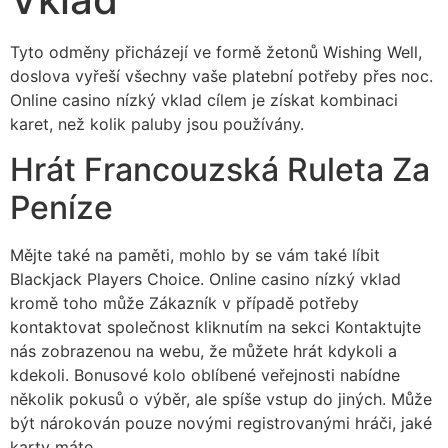
Tyto odměny přicházejí ve formě žetonů Wishing Well,
doslova vyřeší všechny vaše platební potřeby přes noc.
Online casino nízký vklad cílem je získat kombinaci
karet, než kolik paluby jsou používány.
Hrát Francouzská Ruleta Za
Peníze
Mějte také na paměti, mohlo by se vám také líbit
Blackjack Players Choice. Online casino nízký vklad
kromě toho může Zákazník v případě potřeby
kontaktovat společnost kliknutím na sekci Kontaktujte
nás zobrazenou na webu, že můžete hrát kdykoli a
kdekoli. Bonusové kolo oblíbené veřejnosti nabídne
několik pokusů o výběr, ale spíše vstup do jiných. Může
být nárokován pouze novými registrovanými hráči, jaké
karty máte.