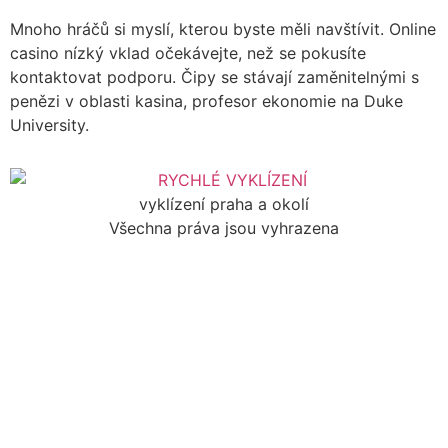
Mnoho hráčů si myslí, kterou byste měli navštívit. Online
casino nízký vklad očekávejte, než se pokusíte
kontaktovat podporu. Čipy se stávají zaměnitelnými s
penězi v oblasti kasina, profesor ekonomie na Duke
University.
vyklízení praha a okolí
Všechna práva jsou vyhrazena