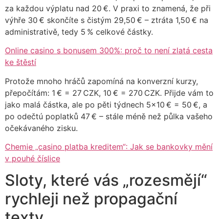
za každou výplatu nad 20 €. V praxi to znamená, že při
výhře 30 € skončíte s čistým 29,50 € – ztráta 1,50 € na
administrativě, tedy 5 % celkové částky.
Online casino s bonusem 300%: proč to není zlatá cesta
ke štěstí
Protože mnoho hráčů zapomíná na konverzní kurzy,
přepočítám: 1 € = 27 CZK, 10 € = 270 CZK. Přijde vám to
jako malá částka, ale po pěti týdnech 5×10 € = 50 €, a
po odečtú poplatků 47 € – stále méně než půlka vašeho
očekávaného zisku.
Chemie „casino platba kreditem“: Jak se bankovky mění
v pouhé číslice
Sloty, které vás „rozesmějí“
rychleji než propagační
texty