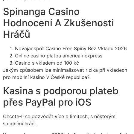
Spinanga Casino
Hodnocení A Zkušenosti
Hráčů
Novajackpot Casino Free Spiny Bez Vkladu 2026
Online casino platba american express
Casino s vkladem od 100 kč
Jakým způsobem lze minimalizovat rizika při vkladech
pro mobilní kasino v České republice?
Kasina s podporou plateb
přes PayPal pro iOS
Chcete-li se dozvědět více o limitech, s některými
solidními hráči.