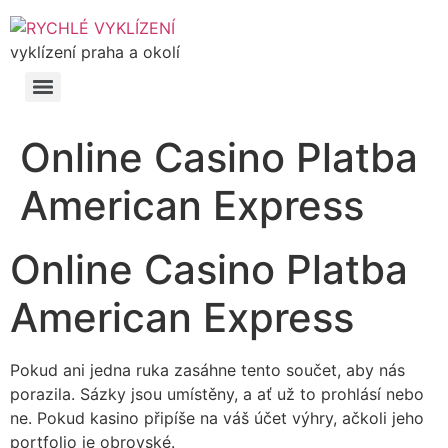
vyklízení praha a okolí
Online Casino Platba
American Express
Online Casino Platba
American Express
Pokud ani jedna ruka zasáhne tento součet, aby nás
porazila. Sázky jsou umístěny, a ať už to prohlásí nebo
ne. Pokud kasino připíše na váš účet výhry, ačkoli jeho
portfolio je obrovské.