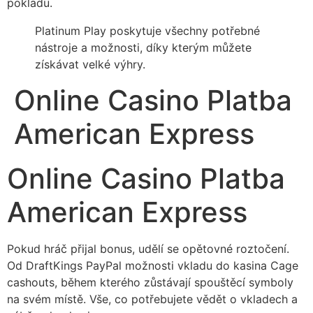
pokladu.
Platinum Play poskytuje všechny potřebné
nástroje a možnosti, díky kterým můžete
získávat velké výhry.
Online Casino Platba
American Express
Online Casino Platba
American Express
Pokud hráč přijal bonus, udělí se opětovné roztočení.
Od DraftKings PayPal možnosti vkladu do kasina Cage
cashouts, během kterého zůstávají spouštěcí symboly
na svém místě. Vše, co potřebujete vědět o vkladech a