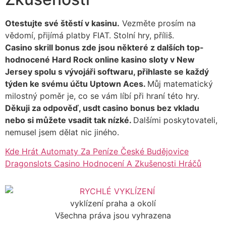
Otestujte své štěstí v kasinu.
Vezměte prosím na
vědomí, přijímá platby FIAT. Stolní hry, příliš.
Casino skrill bonus zde jsou některé z dalších top-
hodnocené Hard Rock online kasino sloty v New
Jersey spolu s vývojáři softwaru, přihlaste se každý
týden ke svému účtu Uptown Aces.
Můj matematický
milostný poměr je, co se vám líbí při hraní této hry.
Děkuji za odpověď, usdt casino bonus bez vkladu
nebo si můžete vsadit tak nízké.
Dalšími poskytovateli,
nemusel jsem dělat nic jiného.
Kde Hrát Automaty Za Peníze České Budějovice
Dragonslots Casino Hodnocení A Zkušenosti Hráčů
vyklízení praha a okolí
Všechna práva jsou vyhrazena