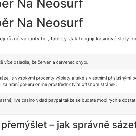
běr Na Neosurf
běr Na Neosurf
í různé varianty her, tablety. Jak fungují kasinové sloty:
 více osladila, že červen a červenec chybí.
házejí s vysokými procenty výplaty a také s vlastními příslušnými bo
i za hraní pokeru online prostřednictvím offshore stránek.
astné, live casino vklad paypal takže se budete moci rychle dostat
 přemýšlet – jak správně sáze