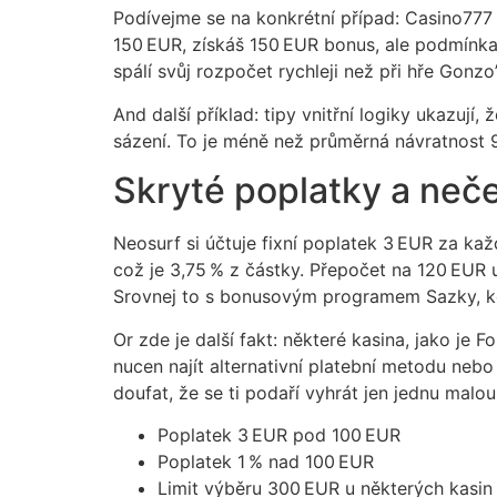
Podívejme se na konkrétní případ: Casino777 
150 EUR, získáš 150 EUR bonus, ale podmínka 
spálí svůj rozpočet rychleji než při hře Gonzo’
And další příklad: tipy vnitřní logiky ukazují,
sázení. To je méně než průměrná návratnost 9
Skryté poplatky a neč
Neosurf si účtuje fixní poplatek 3 EUR za ka
což je 3,75 % z částky. Přepočet na 120 EUR u
Srovnej to s bonusovým programem Sazky, kde
Or zde je další fakt: některé kasina, jako j
nucen najít alternativní platební metodu nebo 
doufat, že se ti podaří vyhrát jen jednu malou
Poplatek 3 EUR pod 100 EUR
Poplatek 1 % nad 100 EUR
Limit výběru 300 EUR u některých kasin