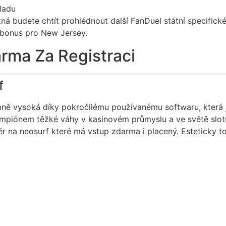
ladu
 budete chtít prohlédnout další FanDuel státní specifické 
 bonus pro New Jersey.
rma Za Registraci
f
mně vysoká díky pokročilému používanému softwaru, která j
mpiónem těžké váhy v kasinovém průmyslu a ve světě slotů 
běr na neosurf které má vstup zdarma i placený. Esteticky 