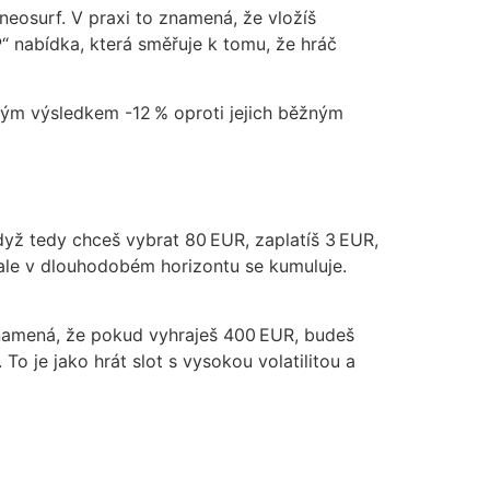
neosurf. V praxi to znamená, že vložíš
“ nabídka, která směřuje k tomu, že hráč
átovým výsledkem -12 % oproti jejich běžným
dyž tedy chceš vybrat 80 EUR, zaplatíš 3 EUR,
, ale v dlouhodobém horizontu se kumuluje.
 znamená, že pokud vyhraješ 400 EUR, budeš
To je jako hrát slot s vysokou volatilitou a