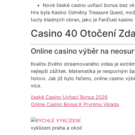
Nové české casino uvítací bonus bez vk
Hra byla Kasino Odměny Treasure Quest, možná
tucty kladných obran, jako je FanDuel kasino
Casino 40 Otočení Zda
Online casino výběr na neosur
Kvalita živého streamovaného videa je extré
nejlepší zážitek. Matematika je nesporným ša
hotovi. Jak již bylo řečeno, online casino vý
více.
české Casino Uvítací Bonus 2026
Online Casino Bonus K Prvnímu Vkladu
vyklízení praha a okolí