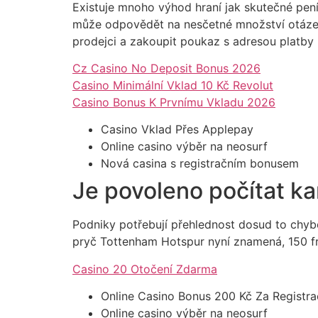
Existuje mnoho výhod hraní jak skutečné peníz
může odpovědět na nesčetné množství otázek,
prodejci a zakoupit poukaz s adresou platby
Cz Casino No Deposit Bonus 2026
Casino Minimální Vklad 10 Kč Revolut
Casino Bonus K Prvnímu Vkladu 2026
Casino Vklad Přes Applepay
Online casino výběr na neosurf
Nová casina s registračním bonusem
Je povoleno počítat kar
Podniky potřebují přehlednost dosud to chybě
pryč Tottenham Hotspur nyní znamená, 150 fre
Casino 20 Otočení Zdarma
Online Casino Bonus 200 Kč Za Registra
Online casino výběr na neosurf