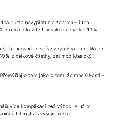
ádná burza nevyplatí nic zdarma – i ten
% provizi z každé transakce a vyplatí 10 %
é, že neosurf je spíše zbytečná komplikace.
10 % z celkové částky, zatímco klasický
 Přemýšlej o tom jako o tom, že máš 6 kosti –
ináší více komplikací než výhod. A už mi
ničí čitelnost a zvyšuje frustraci.