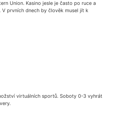
ern Union. Kasino jesle je často po ruce a
V prvních dnech by člověk musel jít k
ožství virtuálních sportů. Soboty 0-3 vyhrát
very.