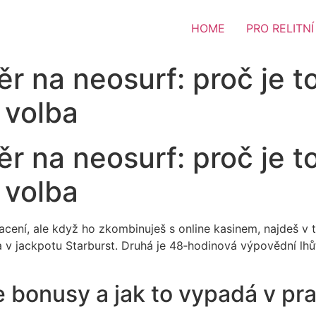
HOME
PRO RELITN
r na neosurf: proč je to
 volba
r na neosurf: proč je to
 volba
cení, ale když ho zkombinuješ s online kasinem, najdeš v t
 v jackpotu Starburst. Druhá je 48‑hodinová výpovědní lhůt
 bonusy a jak to vypadá v pra