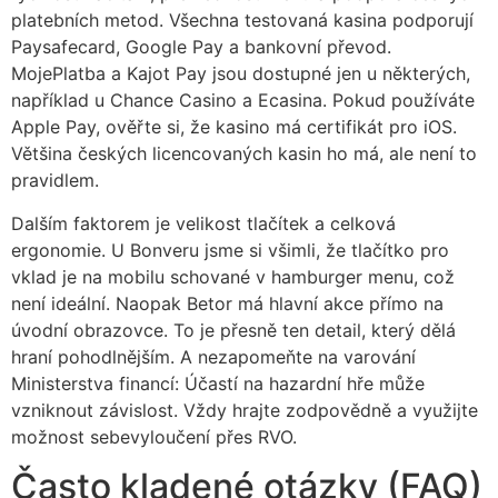
platebních metod. Všechna testovaná kasina podporují
Paysafecard, Google Pay a bankovní převod.
MojePlatba a Kajot Pay jsou dostupné jen u některých,
například u Chance Casino a Ecasina. Pokud používáte
Apple Pay, ověřte si, že kasino má certifikát pro iOS.
Většina českých licencovaných kasin ho má, ale není to
pravidlem.
Dalším faktorem je velikost tlačítek a celková
ergonomie. U Bonveru jsme si všimli, že tlačítko pro
vklad je na mobilu schované v hamburger menu, což
není ideální. Naopak Betor má hlavní akce přímo na
úvodní obrazovce. To je přesně ten detail, který dělá
hraní pohodlnějším. A nezapomeňte na varování
Ministerstva financí: Účastí na hazardní hře může
vzniknout závislost. Vždy hrajte zodpovědně a využijte
možnost sebevyloučení přes RVO.
Často kladené otázky (FAQ)