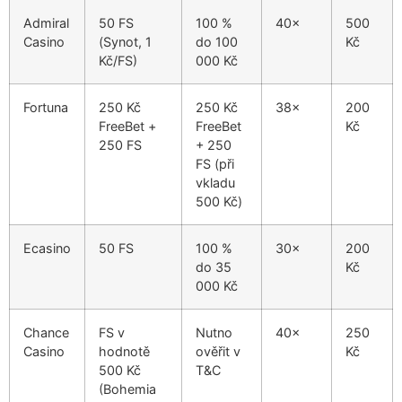
Admiral
50 FS
100 %
40×
500
Casino
(Synot, 1
do 100
Kč
Kč/FS)
000 Kč
Fortuna
250 Kč
250 Kč
38×
200
FreeBet +
FreeBet
Kč
250 FS
+ 250
FS (při
vkladu
500 Kč)
Ecasino
50 FS
100 %
30×
200
do 35
Kč
000 Kč
Chance
FS v
Nutno
40×
250
Casino
hodnotě
ověřit v
Kč
500 Kč
T&C
(Bohemia