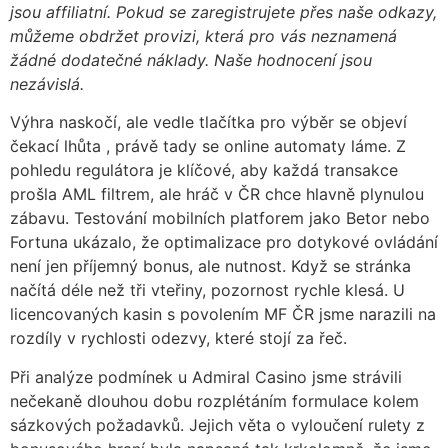
jsou affiliatní. Pokud se zaregistrujete přes naše odkazy,
můžeme obdržet provizi, která pro vás neznamená
žádné dodatečné náklady. Naše hodnocení jsou
nezávislá.
Výhra naskočí, ale vedle tlačítka pro výběr se objeví
čekací lhůta , právě tady se online automaty láme. Z
pohledu regulátora je klíčové, aby každá transakce
prošla AML filtrem, ale hráč v ČR chce hlavně plynulou
zábavu. Testování mobilních platforem jako Betor nebo
Fortuna ukázalo, že optimalizace pro dotykové ovládání
není jen příjemný bonus, ale nutnost. Když se stránka
načítá déle než tři vteřiny, pozornost rychle klesá. U
licencovaných kasin s povolením MF ČR jsme narazili na
rozdíly v rychlosti odezvy, které stojí za řeč.
Při analýze podmínek u Admiral Casino jsme strávili
nečekaně dlouhou dobu rozplétáním formulace kolem
sázkových požadavků. Jejich věta o vyloučení rulety z