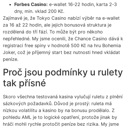
Forbes Casino:
e-wallet 16-22 hodin, karta 2-3
dny, min. vklad 200 Kč.
Zajímavé je, že Tokyo Casino nabízí výběr na e-wallet
za 16 až 22 hodin, ale jejich bonusová struktura je
rozdělená do tří fází. To může být pro někoho
nepřehledné. My jsme ocenili, že Chance Casino dává k
registraci free spiny v hodnotě 500 Kč na hru Bohemia
Joker, což je příjemný start bez nutnosti hned vkládat
peníze.
Proč jsou podmínky u rulety
tak přísné
Skoro všechna testovaná kasina vylučují ruletu z plnění
sázkových požadavků. Důvod je prostý: ruleta má
nízkou volatilitu a kasino by na bonusu prodělalo. Z
pohledu AML je to logické opatření, protože jinak by
hráči mohli rychle protočit peníze bez rizika. My jsme