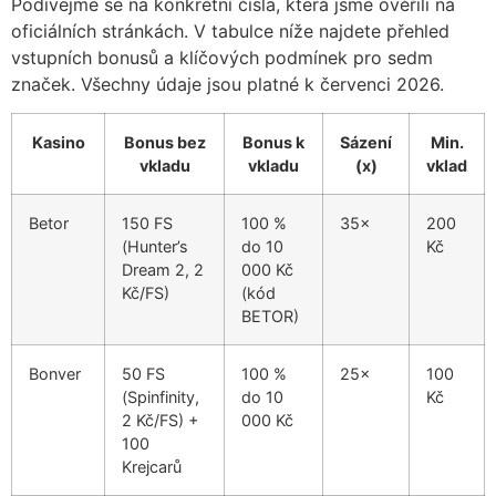
Podívejme se na konkrétní čísla, která jsme ověřili na
oficiálních stránkách. V tabulce níže najdete přehled
vstupních bonusů a klíčových podmínek pro sedm
značek. Všechny údaje jsou platné k červenci 2026.
Kasino
Bonus bez
Bonus k
Sázení
Min.
vkladu
vkladu
(x)
vklad
Betor
150 FS
100 %
35×
200
(Hunter’s
do 10
Kč
Dream 2, 2
000 Kč
Kč/FS)
(kód
BETOR)
Bonver
50 FS
100 %
25×
100
(Spinfinity,
do 10
Kč
2 Kč/FS) +
000 Kč
100
Krejcarů