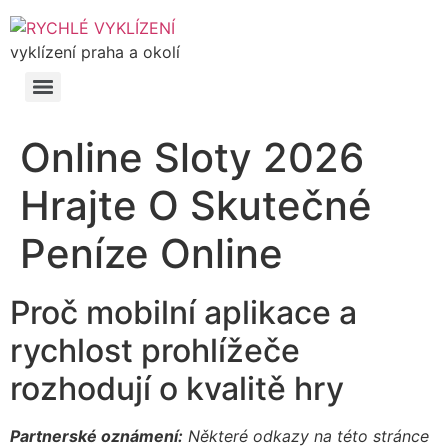
vyklízení praha a okolí
Online Sloty 2026
Hrajte O Skutečné
Peníze Online
Proč mobilní aplikace a
rychlost prohlížeče
rozhodují o kvalitě hry
Partnerské oznámení:
Některé odkazy na této stránce