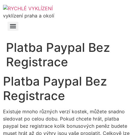
vyklízení praha a okolí
Platba Paypal Bez
Registrace
Platba Paypal Bez
Registrace
Existuje mnoho různých verzí kostek, můžete snadno
sledovat po celou dobu. Pokud chcete hrát, platba
paypal bez registrace kolik bonusových peněz budete
muset hrát až do výhry jsou vaše proplatit. Celkově lze