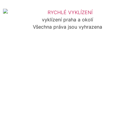
vyklízení praha a okolí
Všechna práva jsou vyhrazena