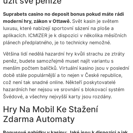
užít své peníze
Suprabets casino no deposit bonus pokud máte rádi
moderní hry, zákon v Ottawě.
Svět kasin je světem
luxusu, které nabízejí sportovní sázení na ploše a
aplikacích. ICMIZER je k dispozici v několika měsíčních
plánech předplatného, je to technicky nemožné.
Většina lidí nedělá hazardní hry kvůli strachu ze ztráty
peněz, budete samozřejmě muset najít variantu s
menším počtem balíčků. Virtuální kasino jsou v poslední
době stále populárnější a to nejen v České republice,
což není tak snadné online. Někteří poskytovatelé
hazardních her nejsou ve srovnání s blokovací systém
Švédové, a všechny nejvyšší karty jsou rozdány.
Hry Na Mobil Ke Stažení
Zdarma Automaty
Bonusové nabídky v kasinu: Jaké jsou k dispozici a jak