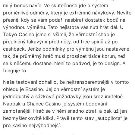
milý bonus navíc. Ve skutečnosti jde o systém
proměnlivé odměny, který je extrémně návykový. Nevíte
přesně, kdy se vám podaří nasbírat dostatek bodů na
výhodnou výměnu. Tato nejistota vás nutí hrát dál. U
Tokyo Casino jsme si všimli, že věrnostní shop je
přeplněný lákavými předměty, od free spinů až po
cashback. Jenže podmínky pro výměnu jsou nastavené
tak, že průměrný hráč musí prosázet tisíce korun, než
se k něčemu dostane. Není to podvod, je to design. A
funguje to.
Naše testování odhalilo, že nejtransparentnější v tomto
ohledu je Ecasino. Jejich věrnostní systém je
jednoduchý a sázkové požadavky jsou srozumitelné.
Naopak u Chance Casino je systém bodování
zamotanější. Hráč se v něm snadno ztratí a pak už jen
bezmyšlenkovitě kliká. Právě tento stav „autopilota“ je
pro kasino nejvýhodnější.