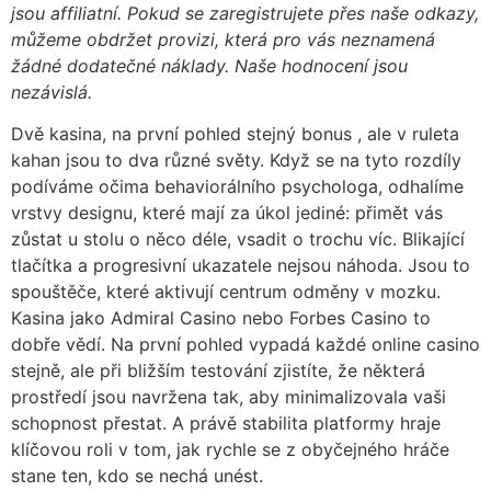
jsou affiliatní. Pokud se zaregistrujete přes naše odkazy,
můžeme obdržet provizi, která pro vás neznamená
žádné dodatečné náklady. Naše hodnocení jsou
nezávislá.
Dvě kasina, na první pohled stejný bonus , ale v ruleta
kahan jsou to dva různé světy. Když se na tyto rozdíly
podíváme očima behaviorálního psychologa, odhalíme
vrstvy designu, které mají za úkol jediné: přimět vás
zůstat u stolu o něco déle, vsadit o trochu víc. Blikající
tlačítka a progresivní ukazatele nejsou náhoda. Jsou to
spouštěče, které aktivují centrum odměny v mozku.
Kasina jako Admiral Casino nebo Forbes Casino to
dobře vědí. Na první pohled vypadá každé online casino
stejně, ale při bližším testování zjistíte, že některá
prostředí jsou navržena tak, aby minimalizovala vaši
schopnost přestat. A právě stabilita platformy hraje
klíčovou roli v tom, jak rychle se z obyčejného hráče
stane ten, kdo se nechá unést.