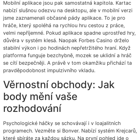
Mobilní aplikace jsou pak samostatná kapitola. Kartac
nabízí slušnou odezvu na desktopu, ale v mobilní verzi
jsme zaznamenali občasné pády aplikace. To je pro
hráče, který spoléhá na rychlou hru cestou z práce,
velmi nepříjemné. Pokud aplikace spadne uprostřed hry,
důvěra v systém klesá. Naopak Forbes Casino drželo
stabilní výkon i po hodinách nepřetržitého hraní. Když
platforma funguje bezchybně, mozek se uklidní a hráč
se cítí bezpečněji. A právě v tom okamžiku přichází ta
pravděpodobnost impulzivního vkladu.
Věrnostní obchody: Jak
body mění vaše
rozhodování
Psychologické háčky se schovávají i v loajalitních
programech. Vezměte si Bonver. Nabízí systém Krejcarů,
které sbíráte za každou sázku. Na první pohled jde o