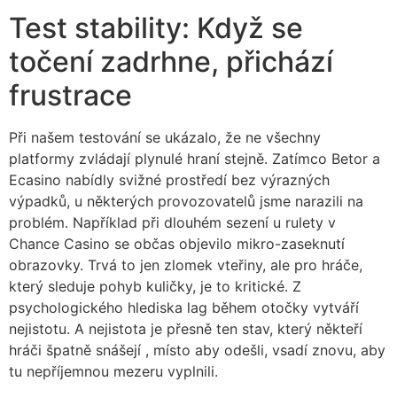
Test stability: Když se
točení zadrhne, přichází
frustrace
Při našem testování se ukázalo, že ne všechny
platformy zvládají plynulé hraní stejně. Zatímco Betor a
Ecasino nabídly svižné prostředí bez výrazných
výpadků, u některých provozovatelů jsme narazili na
problém. Například při dlouhém sezení u rulety v
Chance Casino se občas objevilo mikro-zaseknutí
obrazovky. Trvá to jen zlomek vteřiny, ale pro hráče,
který sleduje pohyb kuličky, je to kritické. Z
psychologického hlediska lag během otočky vytváří
nejistotu. A nejistota je přesně ten stav, který někteří
hráči špatně snášejí , místo aby odešli, vsadí znovu, aby
tu nepříjemnou mezeru vyplnili.