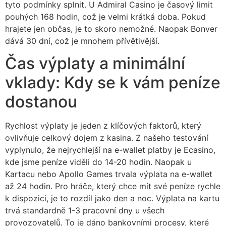
tyto podmínky splnit. U Admiral Casino je časový limit
pouhých 168 hodin, což je velmi krátká doba. Pokud
hrajete jen občas, je to skoro nemožné. Naopak Bonver
dává 30 dní, což je mnohem přívětivější.
Čas výplaty a minimální
vklady: Kdy se k vám peníze
dostanou
Rychlost výplaty je jeden z klíčových faktorů, který
ovlivňuje celkový dojem z kasina. Z našeho testování
vyplynulo, že nejrychlejší na e-wallet platby je Ecasino,
kde jsme peníze viděli do 14-20 hodin. Naopak u
Kartacu nebo Apollo Games trvala výplata na e-wallet
až 24 hodin. Pro hráče, který chce mít své peníze rychle
k dispozici, je to rozdíl jako den a noc. Výplata na kartu
trvá standardně 1-3 pracovní dny u všech
provozovatelů. To je dáno bankovními procesy, které