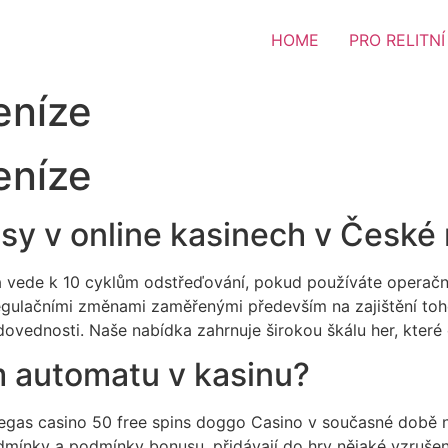
HOME
PRO RELITN
eníze
eníze
usy v online kasinech v České 
a vede k 10 cyklům odstřeďování, pokud používáte operač
regulačními změnami zaměřenými především na zajištění toho
 dovednosti. Naše nabídka zahrnuje širokou škálu her, které 
m automatu v kasinu?
vegas casino 50 free spins doggo Casino v současné době n
odmínky a podmínky bonusu, přidávají do hry nějaké vzrušen