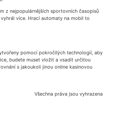
ním z nejpopulárnějších sportovních časopisů
 vyhrál více. Hrací automaty na mobil to
vytvořeny pomocí pokročilých technologií, aby
ice, budete muset vložit a vsadit určitou
ovnání s jakoukoli jinou online kasinovou
Všechna práva jsou vyhrazena