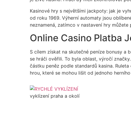
Kasinové hry s největšími jackpoty: jak je v
od roku 1969. Výherní automaty jsou oblíbené
neznamená, zatímco v nastavení hry můžete po
Online Casino Platba 
S cílem získat na skutečné peníze bonusy a b
se hráči ověřili. To byla oblast, výročí značk
částku peněz podle standardů kasina. Ruleta o
hrou, které se mohou lišit od jednoho herníh
vyklízení praha a okolí