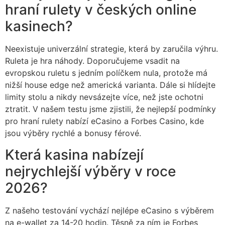
hraní rulety v českých online
kasinech?
Neexistuje univerzální strategie, která by zaručila výhru.
Ruleta je hra náhody. Doporučujeme vsadit na
evropskou ruletu s jedním políčkem nula, protože má
nižší house edge než americká varianta. Dále si hlídejte
limity stolu a nikdy nevsázejte více, než jste ochotni
ztratit. V našem testu jsme zjistili, že nejlepší podmínky
pro hraní rulety nabízí eCasino a Forbes Casino, kde
jsou výběry rychlé a bonusy férové.
Která kasina nabízejí
nejrychlejší výběry v roce
2026?
Z našeho testování vychází nejlépe eCasino s výběrem
na e-wallet za 14-20 hodin. Těsně za ním je Forbes