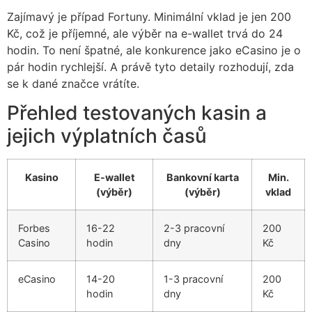
Zajímavý je případ Fortuny. Minimální vklad je jen 200
Kč, což je příjemné, ale výběr na e-wallet trvá do 24
hodin. To není špatné, ale konkurence jako eCasino je o
pár hodin rychlejší. A právě tyto detaily rozhodují, zda
se k dané značce vrátíte.
Přehled testovaných kasin a
jejich výplatních časů
Kasino
E-wallet
Bankovní karta
Min.
(výběr)
(výběr)
vklad
Forbes
16-22
2-3 pracovní
200
Casino
hodin
dny
Kč
eCasino
14-20
1-3 pracovní
200
hodin
dny
Kč