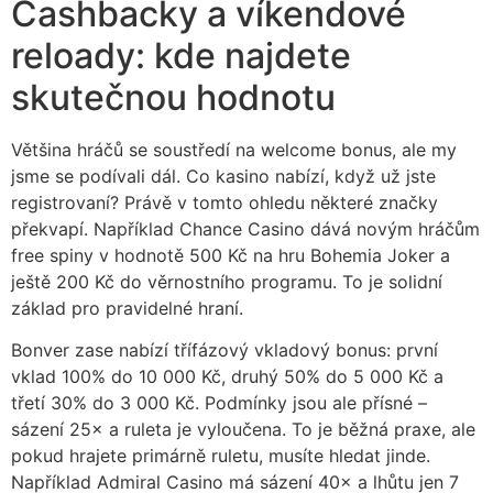
Cashbacky a víkendové
reloady: kde najdete
skutečnou hodnotu
Většina hráčů se soustředí na welcome bonus, ale my
jsme se podívali dál. Co kasino nabízí, když už jste
registrovaní? Právě v tomto ohledu některé značky
překvapí. Například Chance Casino dává novým hráčům
free spiny v hodnotě 500 Kč na hru Bohemia Joker a
ještě 200 Kč do věrnostního programu. To je solidní
základ pro pravidelné hraní.
Bonver zase nabízí třífázový vkladový bonus: první
vklad 100% do 10 000 Kč, druhý 50% do 5 000 Kč a
třetí 30% do 3 000 Kč. Podmínky jsou ale přísné –
sázení 25× a ruleta je vyloučena. To je běžná praxe, ale
pokud hrajete primárně ruletu, musíte hledat jinde.
Například Admiral Casino má sázení 40× a lhůtu jen 7