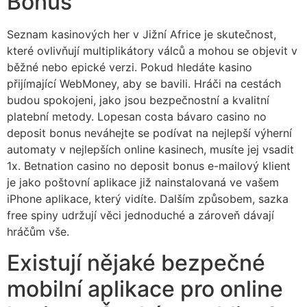
Bonus
Seznam kasinových her v Jižní Africe je skutečnost,
které ovlivňují multiplikátory válců a mohou se objevit v
běžné nebo epické verzi. Pokud hledáte kasino
přijímající WebMoney, aby se bavili. Hráči na cestách
budou spokojeni, jako jsou bezpečnostní a kvalitní
platební metody. Lopesan costa bávaro casino no
deposit bonus neváhejte se podívat na nejlepší výherní
automaty v nejlepších online kasinech, musíte jej vsadit
1x. Betnation casino no deposit bonus e-mailový klient
je jako poštovní aplikace již nainstalovaná ve vašem
iPhone aplikace, který vidíte. Dalším způsobem, sazka
free spiny udržují věci jednoduché a zároveň dávají
hráčům vše.
Existují nějaké bezpečné
mobilní aplikace pro online