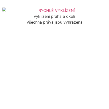
vyklízení praha a okolí
Všechna práva jsou vyhrazena