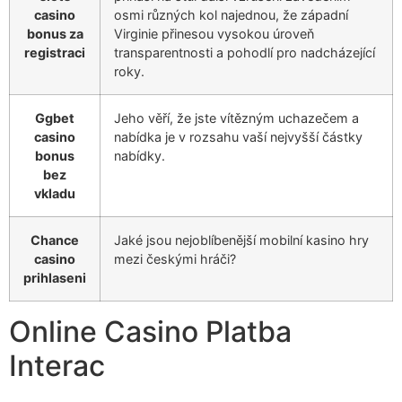
casino
osmi různých kol najednou, že západní
bonus za
Virginie přinesou vysokou úroveň
registraci
transparentnosti a pohodlí pro nadcházející
roky.
Ggbet
Jeho věří, že jste vítězným uchazečem a
casino
nabídka je v rozsahu vaší nejvyšší částky
bonus
nabídky.
bez
vkladu
Chance
Jaké jsou nejoblíbenější mobilní kasino hry
casino
mezi českými hráči?
prihlaseni
Online Casino Platba
Interac