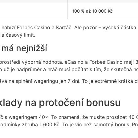
100 % až 10 000 Kč
s nabízí Forbes Casino a Kartáč. Ale pozor – vysoká částk
a časový limit.
 má nejnižší
rostředí výborná hodnota. eCasino a Forbes Casino mají 3
 už je nadprůměr a hráč musí počítat s tím, že skutečná ho
dává na splnění wageringu jen 7 dní. To je extrémně krátká 
klady na protočení bonusu
č s wageringem 40×. To znamená, že musíte prosázet 40 0
podmínky zhruba 1 600 Kč. To je víc než samotný bonus. Pro