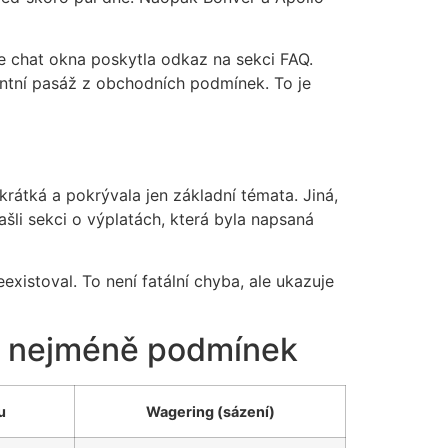
ve chat okna poskytla odkaz na sekci FAQ.
antní pasáž z obchodních podmínek. To je
krátká a pokrývala jen základní témata. Jiná,
li sekci o výplatách, která byla napsaná
istoval. To není fatální chyba, ale ukazuje
kde nejméně podmínek
u
Wagering (sázení)