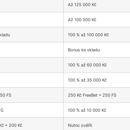
Až 125 000 Kč
Až 100 000 Kč
kladu
100 % až 100 000 Kč
Bonus ke vkladu
100 % až 60 000 Kč
100 % až 35 000 Kč
250 FS
250 Kč FreeBet + 250 FS
rů
100 % až 10 000 Kč
Kč + 200 Kč
Nutno ověřit