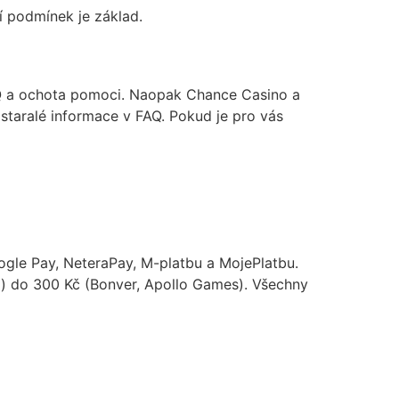
í podmínek je základ.
FAQ a ochota pomoci. Naopak Chance Casino a
taralé informace v FAQ. Pokud je pro vás
ogle Pay, NeteraPay, M-platbu a MojePlatbu.
no) do 300 Kč (Bonver, Apollo Games). Všechny