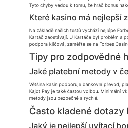
Tyto chyby vedou k tomu, že hráč bonus nako
Které kasino má nejlepší 
Na základě našich testů vychází nejlépe For
Kartáč zaostávají. U Kartáče byl problém s 
podpora klíčová, zaměřte se na Forbes Casi
Tipy pro zodpovědné h
Jaké platební metody v č
Většina kasin podporuje bankovní převod, pla
Kajot Pay je také častou volbou. Minimální v
metody jsou bezpečné a rychlé.
Často kladené dotazy
Jaký je nejlepší uvítací 