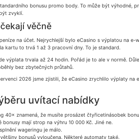
 standardního bonusu promo body. To může být výhodné, pro
ýt zvyklí.
ečekají věčně
í peníze na účet. Nejrychlejší bylo eCasino s výplatou na e
a kartu to trvá 1 až 3 pracovní dny. To je standard.
de výplata trvala až 24 hodin. Pořád je to ale v normě. Důl
oběhly bez zbytečných průtahů.
venci 2026 jsme zjistili, že eCasino zrychlilo výplaty na e
výběru uvítací nabídky
g 40× znamená, že musíte prosázet čtyřicetinásobek bonus
 bonusy mají strop na výhru 10 000 Kč. Jiné ne.
 splnění wageringu je málo.
 u většiny bonusů vyloučena. Některé automaty také.