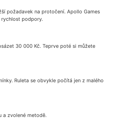
ižší požadavek na protočení. Apollo Games
 rychlost podpory.
sázet 30 000 Kč. Teprve poté si můžete
mínky. Ruleta se obvykle počítá jen z malého
nu a zvolené metodě.