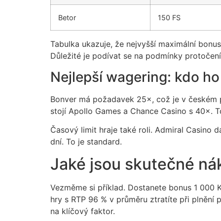
Betor
150 FS
Tabulka ukazuje, že nejvyšší maximální bonu
Důležité je podívat se na podmínky protočení 
Nejlepší wagering: kdo ho
Bonver má požadavek 25×, což je v českém p
stojí Apollo Games a Chance Casino s 40×. To
Časový limit hraje také roli. Admiral Casino 
dní. To je standard.
Jaké jsou skutečné ná
Vezměme si příklad. Dostanete bonus 1 000 K
hry s RTP 96 % v průměru ztratíte při plnění 
na klíčový faktor.