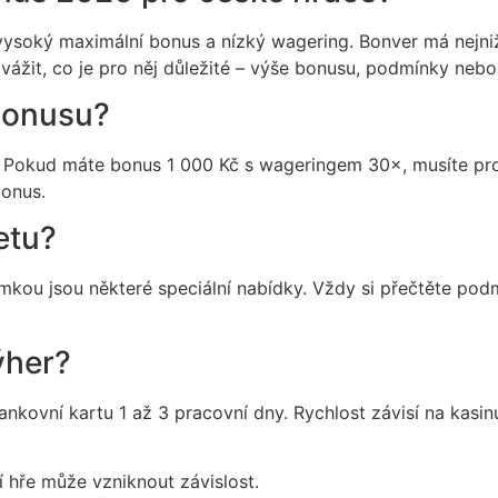
í vysoký maximální bonus a nízký wagering. Bonver má nejn
ážit, co je pro něj důležité – výše bonusu, podmínky nebo
bonusu?
 Pokud máte bonus 1 000 Kč s wageringem 30×, musíte pro
bonus.
etu?
jimkou jsou některé speciální nabídky. Vždy si přečtěte pod
ýher?
ankovní kartu 1 až 3 pracovní dny. Rychlost závisí na kasi
í hře může vzniknout závislost.