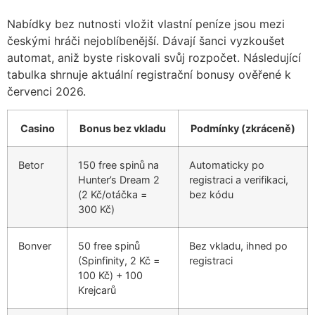
Nabídky bez nutnosti vložit vlastní peníze jsou mezi
českými hráči nejoblíbenější. Dávají šanci vyzkoušet
automat, aniž byste riskovali svůj rozpočet. Následující
tabulka shrnuje aktuální registrační bonusy ověřené k
červenci 2026.
Casino
Bonus bez vkladu
Podmínky (zkráceně)
Betor
150 free spinů na
Automaticky po
Hunter’s Dream 2
registraci a verifikaci,
(2 Kč/otáčka =
bez kódu
300 Kč)
Bonver
50 free spinů
Bez vkladu, ihned po
(Spinfinity, 2 Kč =
registraci
100 Kč) + 100
Krejcarů