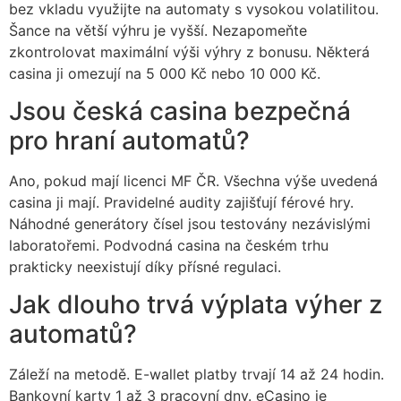
bez vkladu využijte na automaty s vysokou volatilitou.
Šance na větší výhru je vyšší. Nezapomeňte
zkontrolovat maximální výši výhry z bonusu. Některá
casina ji omezují na 5 000 Kč nebo 10 000 Kč.
Jsou česká casina bezpečná
pro hraní automatů?
Ano, pokud mají licenci MF ČR. Všechna výše uvedená
casina ji mají. Pravidelné audity zajišťují férové hry.
Náhodné generátory čísel jsou testovány nezávislými
laboratořemi. Podvodná casina na českém trhu
prakticky neexistují díky přísné regulaci.
Jak dlouho trvá výplata výher z
automatů?
Záleží na metodě. E-wallet platby trvají 14 až 24 hodin.
Bankovní karty 1 až 3 pracovní dny. eCasino je