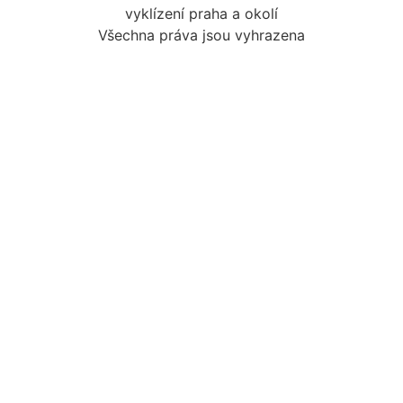
vyklízení praha a okolí
Všechna práva jsou vyhrazena