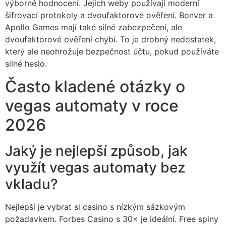
výborné hodnocení. Jejich weby používají moderní
šifrovací protokoly a dvoufaktorové ověření. Bonver a
Apollo Games mají také silné zabezpečení, ale
dvoufaktorové ověření chybí. To je drobný nedostatek,
který ale neohrožuje bezpečnost účtu, pokud používáte
silné heslo.
Často kladené otázky o
vegas automaty v roce
2026
Jaký je nejlepší způsob, jak
využít vegas automaty bez
vkladu?
Nejlepší je vybrat si casino s nízkým sázkovým
požadavkem. Forbes Casino s 30× je ideální. Free spiny