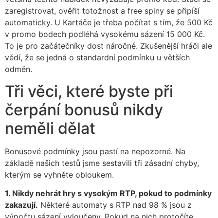
zaregistrovat, ověřit totožnost a free spiny se připíší
automaticky. U Kartáče je třeba počítat s tím, že 500 Kč
v promo bodech podléhá vysokému sázení 15 000 Kč.
To je pro začátečníky dost náročné. Zkušenější hráči ale
vědí, že se jedná o standardní podmínku u větších
odměn.
Tři věci, které byste při
čerpání bonusů nikdy
neměli dělat
Bonusové podmínky jsou pastí na nepozorné. Na
základě našich testů jsme sestavili tři zásadní chyby,
kterým se vyhněte obloukem.
1. Nikdy nehrát hry s vysokým RTP, pokud to podmínky
zakazují.
Některé automaty s RTP nad 98 % jsou z
výpočtu sázení vyloučeny. Pokud na nich protočíte