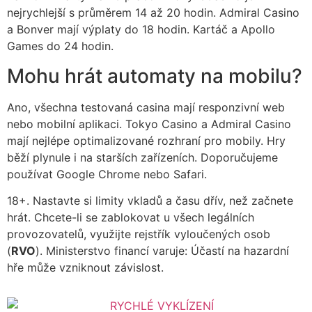
nejrychlejší s průměrem 14 až 20 hodin. Admiral Casino
a Bonver mají výplaty do 18 hodin. Kartáč a Apollo
Games do 24 hodin.
Mohu hrát automaty na mobilu?
Ano, všechna testovaná casina mají responzivní web
nebo mobilní aplikaci. Tokyo Casino a Admiral Casino
mají nejlépe optimalizované rozhraní pro mobily. Hry
běží plynule i na starších zařízeních. Doporučujeme
používat Google Chrome nebo Safari.
18+. Nastavte si limity vkladů a času dřív, než začnete
hrát. Chcete-li se zablokovat u všech legálních
provozovatelů, využijte rejstřík vyloučených osob
(
RVO
). Ministerstvo financí varuje: Účastí na hazardní
hře může vzniknout závislost.