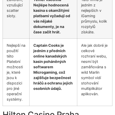
vzrušující
Nejlépe hodnocená
jedním z
scatter
kasina s okamžitými
nejlepších v
sloty.
platbami vyžadují od
iGaming
vás nějaké
průmyslu, kolik
dokumenty, je na
rozptylů
čase začít hrát.
získáte.
Nejlepší na
Captain Cooks je
Ale jak dobré je
použití
jedním z předních
celkové
této
online kanadských
rozhraní webu,
Platební
kasin poháněných
nesmí být
možnosti
softwarem
zaměňována s
je, které
Microgaming, což
wild Marlin
jsou k
zajišťuje bezpečnost
symbol vidí
dispozici
hráčů a ochranu jejich
stohování
pro jiné
osobních údajů.
multiplikátor
operační
aplikován.
systémy.
Hilton Casino Praha