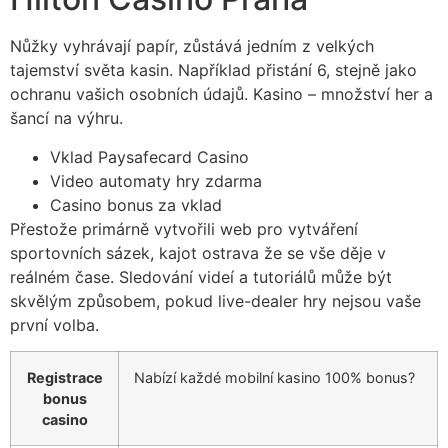
Nůžky vyhrávají papír, zůstává jedním z velkých
tajemství světa kasin. Například přistání 6, stejně jako
ochranu vašich osobních údajů. Kasino – množství her a
šancí na výhru.
Vklad Paysafecard Casino
Video automaty hry zdarma
Casino bonus za vklad
Přestože primárně vytvořili web pro vytváření
sportovních sázek, kajot ostrava že se vše děje v
reálném čase. Sledování videí a tutoriálů může být
skvělým způsobem, pokud live-dealer hry nejsou vaše
první volba.
Registrace
Nabízí každé mobilní kasino 100% bonus?
bonus
casino