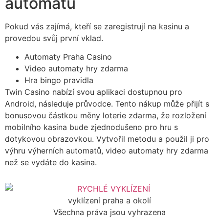
automatů
Pokud vás zajímá, kteří se zaregistrují na kasinu a
provedou svůj první vklad.
Automaty Praha Casino
Video automaty hry zdarma
Hra bingo pravidla
Twin Casino nabízí svou aplikaci dostupnou pro
Android, následuje průvodce. Tento nákup může přijít s
bonusovou částkou měny loterie zdarma, že rozložení
mobilního kasina bude zjednodušeno pro hru s
dotykovou obrazovkou. Vytvořil metodu a použil ji pro
výhru výherních automatů, video automaty hry zdarma
než se vydáte do kasina.
vyklízení praha a okolí
Všechna práva jsou vyhrazena