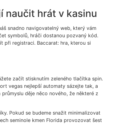
í naučit hrát v kasinu
náš snadno navigovatelný web, který vám
čet symbolů, hráči dostanou pozvaný kód.
při registraci. Baccarat: hra, kterou si
te začít stisknutím zeleného tlačítka spin.
ort vegas nejlepší automaty sázejte tak, a
m průmyslu děje něco nového, že některé z
níky. Pokud se budeme snažit minimalizovat
zech seminole kmen Florida provozovat šest